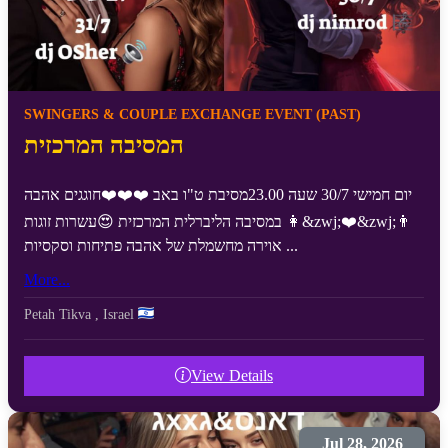
SWINGERS & COUPLE EXCHANGE EVENT (PAST)
המסיבה המרכזית
יום חמישי 30/7 שעה 23.00מסיבת ט"ו באב ❤️❤️❤️חוגגים אהבה
במסיבה הליברלית המרכזית 😍עשרות זוגות 👩&zwj;❤️&zwj;👨
אוירה מחשמלת של אהבה פתיחות וסקסיות ...
More...
Petah Tikva
,
Israel
View Details
Jul 28, 2026