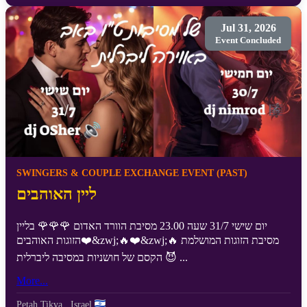
Jul 31, 2026
Event Concluded
SWINGERS & COUPLE EXCHANGE EVENT (PAST)
ליין האוהבים
יום שישי 31/7 שעה 23.00 מסיבת הוורד האדום 🌹🌹🌹 בליין
הזוגות האוהבים❤️&zwj;🔥❤️&zwj;🔥 מסיבת הזוגות המושלמת
😈 הקסם של חושניות במסיבה ליברלית ...
More...
Petah Tikva
,
Israel