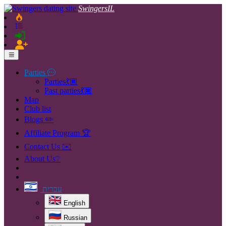
SwingersIL
Parties
Parties💃🏿
Past parties💃🏿
Map
Club list
Blogs ✏️
Affiliate Program 🏆
Contact Us ✉️
About Us❔
עברית
English
Russian