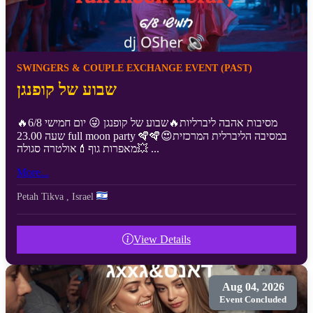
SWINGERS & COUPLE EXCHANGE EVENT (PAST)
שבוע של קופנגן
🔥מסיבות אהבה ליברליות🔥שבוע של קופנגן 😜 יום חמישי 6/8
שעה 23.00 full moon party 🪇🪇במסיבה הליברלית המרכזית😍
מאפרות גוף💄אולטרה סגולה💥 ...
More...
Petah Tikva
,
Israel
View Details
Aug 04, 2026
Event Concluded