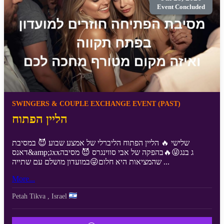
Event Concluded
SWINGERS & COUPLE EXCHANGE EVENT (PAST)
הליין הפתוח
שלישי 🔥 הליין הפתוח הליברלי של אמצע שבוע 😈 במסיבת
דאנס&amp;גxxג בנג😜🔥בהפקה של אבי סווינגרס 😈 מסיבה
שהמציאות היא חלום😜במועדון מושלם עם שתייה ...
More...
Petah Tikva
,
Israel