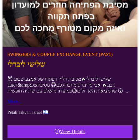
SWINGERS & COUPLE EXCHANGE EVENT (PAST)
שלישי ליברלי
שלישי ליברלי🔥מסיבת הליין הפתוח של אמצע שבוע 😈
דאנס&amp;גxxג בנג🔥 אבי סווינגרס מחכה לכם😈 מסיבה
שהמציאות היא חלום😜במועדון מושלם עם שתייה חופשית 😮 ...
More...
Petah Tikva
,
Israel
View Details