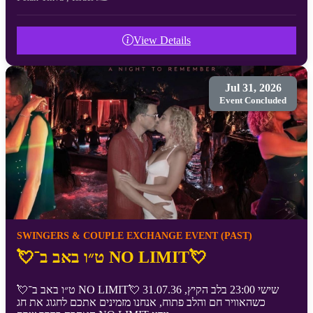
View Details
Jul 31, 2026
Event Concluded
SWINGERS & COUPLE EXCHANGE EVENT (PAST)
💘ט״ו באב ב־ NO LIMIT💘
💘ט״ו באב ב־ NO LIMIT💘 31.07.36 שישי 23:00 בלב הקיץ,
כשהאוויר חם והלב פתוח, אנחנו מזמינים אתכם לחגוג את חג