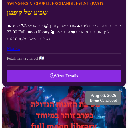
SWINGERS & COUPLE EXCHANGE EVENT (PAST)
שבוע של קופנגן
🔥מסיבות אהבה ליברליות🔥שבוע של קופנגן 😜 יום שישי 7/8 שעה
23.00 Full moon library 🥰 בליין הזוגות האוהבים❤️ ערב של
מסיבה היישר מקופנגן עם ...
More...
Petah Tikva
,
Israel
View Details
Aug 06, 2026
Event Concluded