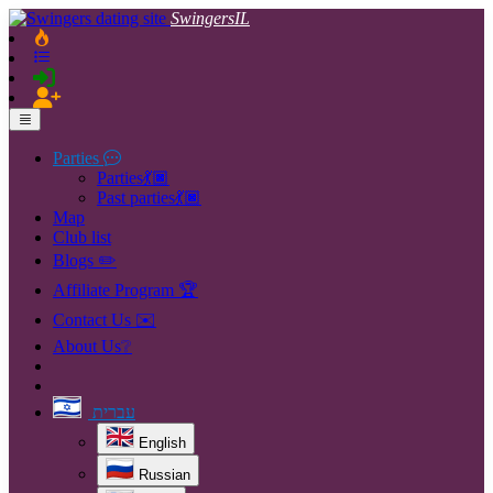
SwingersIL
Parties
Parties💃🏿
Past parties💃🏿
Map
Club list
Blogs ✏️
Affiliate Program 🏆
Contact Us ✉️
About Us❔
עברית
English
Russian