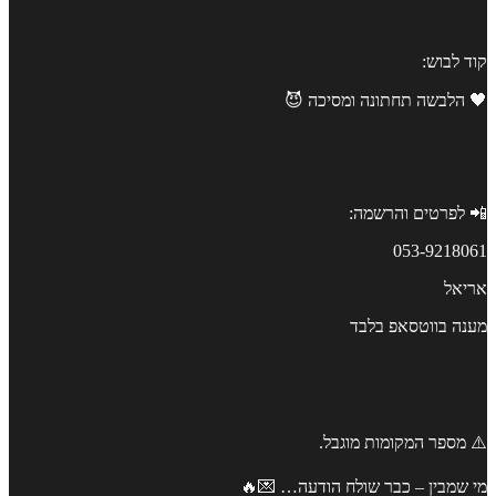
קוד לבוש:
🖤 הלבשה תחתונה ומסיכה 😈
📲 לפרטים והרשמה:
053-9218061
אריאל
מענה בווטסאפ בלבד
⚠️ מספר המקומות מוגבל.
מי שמבין – כבר שולח הודעה… 💌🔥