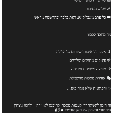
📅 שלישי | חמישי | שישי
🎉 שלוש מסיבות
👑 כל ערב מוגבל ל־20 זוגות בלבד ובהרשמה מראש
מה מחכה לכם?
🥂 אלכוהול איכותי שיזרום כל הלילה
🍓 פינוקים מתוקים ומלוחים
🎶 מוזיקה משמחת ומרימה
🎭 אווירת מסכות מחשמלת
✨ והפתעות שלא נגלה כאן…
זה הזמן להשתחרר, לעטות מסכה, להיכנס לאווירה – ולחגוג ניצחון
היסטורי וניצחון של כאן ועכשיו 🔥💃🕺