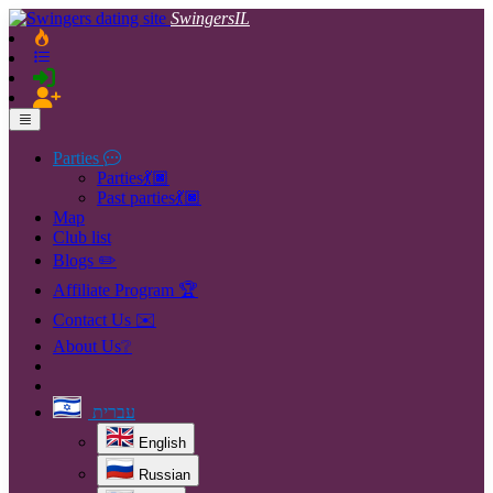
SwingersIL
Parties
Parties💃🏿
Past parties💃🏿
Map
Club list
Blogs ✏️
Affiliate Program 🏆
Contact Us ✉️
About Us❔
עברית
English
Russian