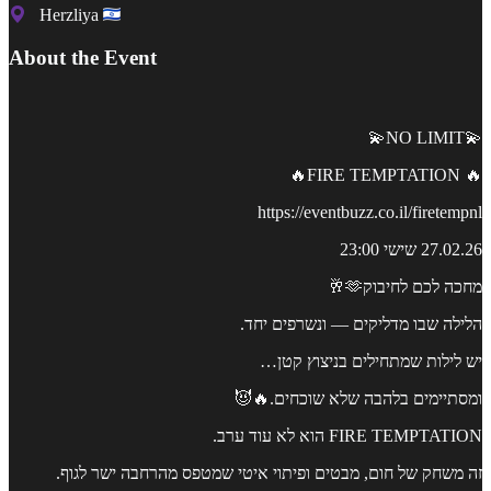
Herzliya
About the Event
💫NO LIMIT💫
🔥 FIRE TEMPTATION🔥
https://eventbuzz.co.il/firetempnl
27.02.26 שישי 23:00
מחכה לכם לחיבוק🫶🥂
הלילה שבו מדליקים — ונשרפים יחד.
יש לילות שמתחילים בניצוץ קטן…
ומסתיימים בלהבה שלא שוכחים.🔥😈
FIRE TEMPTATION הוא לא עוד ערב.
זה משחק של חום, מבטים ופיתוי איטי שמטפס מהרחבה ישר לגוף.