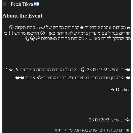
Petah Tikva
About the Event
🔥מסיבות אהבה ליברליות🔥הפתיחה מחדש של 2vs2 פתח תקווה 😮
חוזרים בגדול עם מועדון ברמה שלא הייתה כאן.. 😮 הרשמו מראש !!! כי
מה שהולך להיות כאן.... 3 מסיבות פתיחה מטורפות 🤫🤫🤫
❤️יום חמישי 19/2 23.00 😮 קרנבל מסיבת הפתיחה המרכזית 🎶💋💄
❤️ המועדון מחכה לכם בעיצוב חדש רחב מעוצב ומלא אהבה❤️❤️
Dj chen 🎶
🥳יום שישי 20/2 23.00
חוזרים לבית חדש ישן שבוא הכל מיוחד יותר