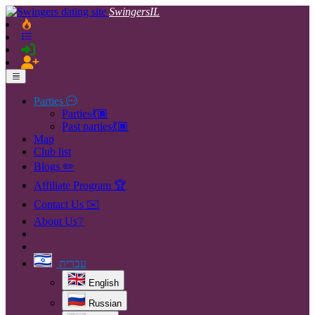
SwingersIL
Parties
Parties💃🏿
Past parties💃🏿
Map
Club list
Blogs ✏️
Affiliate Program 🏆
Contact Us ✉️
About Us❔
עברית
English
Russian