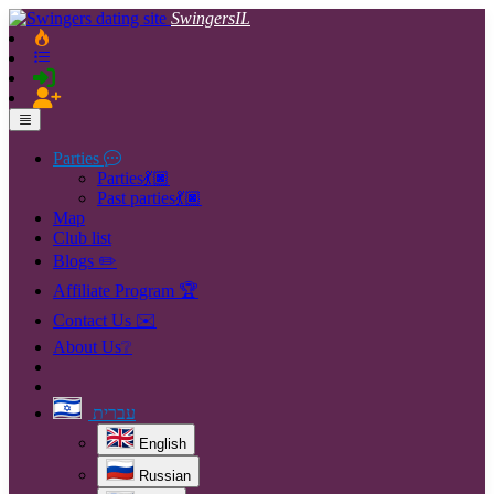
SwingersIL
Parties
Parties💃🏿
Past parties💃🏿
Map
Club list
Blogs ✏️
Affiliate Program 🏆
Contact Us ✉️
About Us❔
עברית
English
Russian