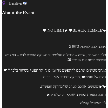
Herzliya
About the Event
💫NO LIMIT💫🖤BLACK TEMPLE 🖤
מחכה לכם לחיבוק🫶🏼🥂
בלב החשיכה, איפה שהגבולות נעלמים והתשוקה הופכת לדת – המקדש
השחור פותח את שעריו.🏛️
אנחנו מזמינים אתכם להתפשט מהיומיום👙 ולהתעטף בשחור בלבד.🕴️ 🖤
טקס של חופש❤️, מוזיקה וחיבור ללא עכבות..
💫💫מזמינים אתכם לערב של מוזיקה חופשית,
רחבה בועטת ואווירה שהיא רק שלנו🫵🔥
ליין שמוביל קהילה