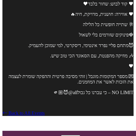
🖤 קוד לבוש: שחור בלבד🖤
🖤 אווירה: חושנית, מדויקת, חיה🔥
🥂 שתייה חופשית כל הלילה
🍓פינוקים שזורמים בלי לשאול
😈מתחם פליי נפרד אינטימי, דיסקרטי, למי שמוכן להעמיק.
🎶 מוזיקה מהפנטת, עם הסאונד הכי טוב שיש.
🖤
💌 מספר המקומות מוגבל | זוהי מסיבה פרטית וההפקה שומרת לעצמה
את הזכות לאשר את המוזמנים.
NO LIMIT – כי עברנו כל גבול🫵🏼😈@all
Back to All Events