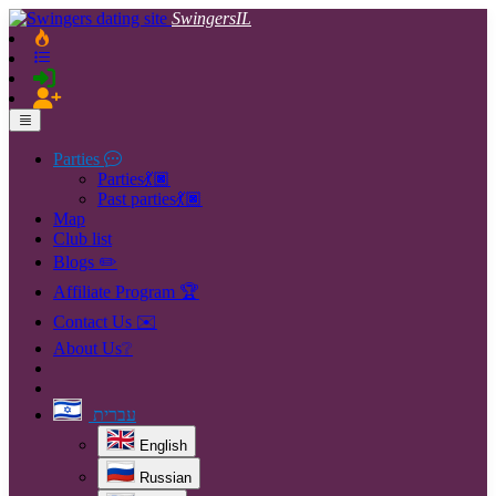
SwingersIL
Parties
Parties💃🏿
Past parties💃🏿
Map
Club list
Blogs ✏️
Affiliate Program 🏆
Contact Us ✉️
About Us❔
עברית
English
Russian