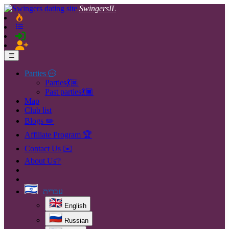
SwingersIL
Parties
Parties💃🏿
Past parties💃🏿
Map
Club list
Blogs ✏️
Affiliate Program 🏆
Contact Us ✉️
About Us❔
עברית
English
Russian